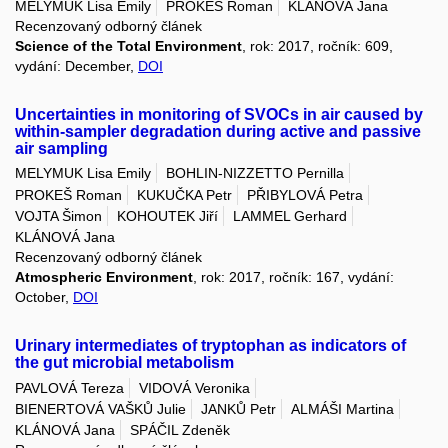
MELYMUK Lisa Emily
PROKEŠ Roman
KLÁNOVÁ Jana
Recenzovaný odborný článek
Science of the Total Environment
, rok: 2017, ročník: 609,
vydání: December,
DOI
Uncertainties in monitoring of SVOCs in air caused by
within-sampler degradation during active and passive
air sampling
MELYMUK Lisa Emily
BOHLIN-NIZZETTO Pernilla
PROKEŠ Roman
KUKUČKA Petr
PŘIBYLOVÁ Petra
VOJTA Šimon
KOHOUTEK Jiří
LAMMEL Gerhard
KLÁNOVÁ Jana
Recenzovaný odborný článek
Atmospheric Environment
, rok: 2017, ročník: 167, vydání:
October,
DOI
Urinary intermediates of tryptophan as indicators of
the gut microbial metabolism
PAVLOVÁ Tereza
VIDOVÁ Veronika
BIENERTOVÁ VAŠKŮ Julie
JANKŮ Petr
ALMÁŠI Martina
KLÁNOVÁ Jana
SPÁČIL Zdeněk