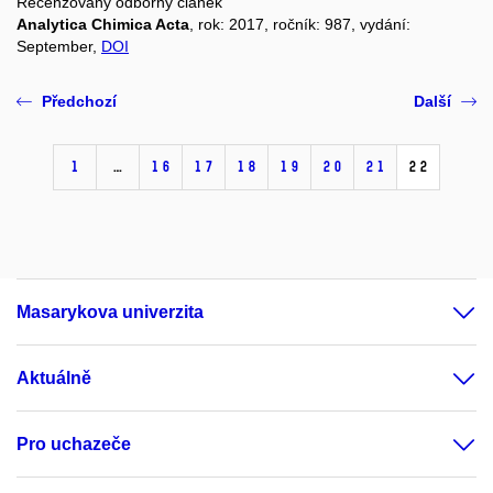
Recenzovaný odborný článek
Analytica Chimica Acta
, rok: 2017, ročník: 987, vydání:
September,
DOI
Předchozí
Další
1
…
16
17
18
19
20
21
22
Masarykova univerzita
Aktuálně
Pro uchazeče