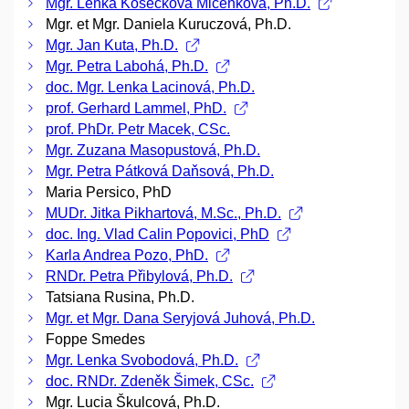
Mgr. Lenka Kosečková Micenková, Ph.D.
Mgr. et Mgr. Daniela Kuruczová, Ph.D.
Mgr. Jan Kuta, Ph.D.
Mgr. Petra Labohá, Ph.D.
doc. Mgr. Lenka Lacinová, Ph.D.
prof. Gerhard Lammel, PhD.
prof. PhDr. Petr Macek, CSc.
Mgr. Zuzana Masopustová, Ph.D.
Mgr. Petra Pátková Daňsová, Ph.D.
Maria Persico, PhD
MUDr. Jitka Pikhartová, M.Sc., Ph.D.
doc. Ing. Vlad Calin Popovici, PhD
Karla Andrea Pozo, PhD.
RNDr. Petra Přibylová, Ph.D.
Tatsiana Rusina, Ph.D.
Mgr. et Mgr. Dana Seryjová Juhová, Ph.D.
Foppe Smedes
Mgr. Lenka Svobodová, Ph.D.
doc. RNDr. Zdeněk Šimek, CSc.
Mgr. Lucia Škulcová, Ph.D.