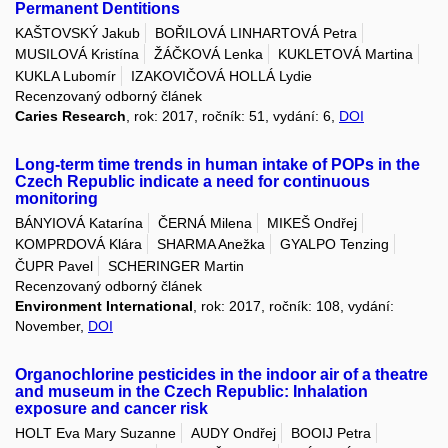
Permanent Dentitions
KAŠTOVSKÝ Jakub
BOŘILOVÁ LINHARTOVÁ Petra
MUSILOVÁ Kristína
ŽÁČKOVÁ Lenka
KUKLETOVÁ Martina
KUKLA Lubomír
IZAKOVIČOVÁ HOLLÁ Lydie
Recenzovaný odborný článek
Caries Research
, rok: 2017, ročník: 51, vydání: 6,
DOI
Long-term time trends in human intake of POPs in the
Czech Republic indicate a need for continuous
monitoring
BÁNYIOVÁ Katarína
ČERNÁ Milena
MIKEŠ Ondřej
KOMPRDOVÁ Klára
SHARMA Anežka
GYALPO Tenzing
ČUPR Pavel
SCHERINGER Martin
Recenzovaný odborný článek
Environment International
, rok: 2017, ročník: 108, vydání:
November,
DOI
Organochlorine pesticides in the indoor air of a theatre
and museum in the Czech Republic: Inhalation
exposure and cancer risk
HOLT Eva Mary Suzanne
AUDY Ondřej
BOOIJ Petra