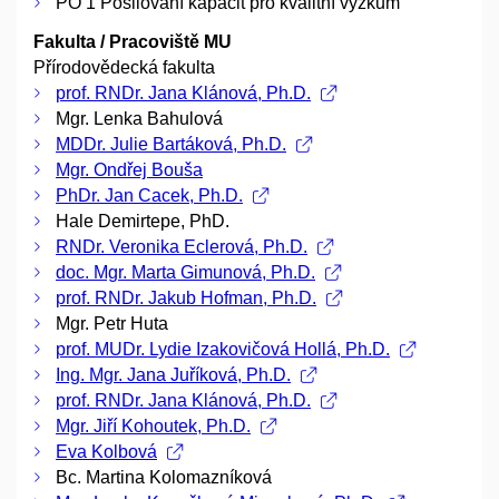
PO 1 Posilování kapacit pro kvalitní výzkum
Fakulta / Pracoviště MU
Přírodovědecká fakulta
prof. RNDr. Jana Klánová, Ph.D.
Mgr. Lenka Bahulová
MDDr. Julie Bartáková, Ph.D.
Mgr. Ondřej Bouša
PhDr. Jan Cacek, Ph.D.
Hale Demirtepe, PhD.
RNDr. Veronika Eclerová, Ph.D.
doc. Mgr. Marta Gimunová, Ph.D.
prof. RNDr. Jakub Hofman, Ph.D.
Mgr. Petr Huta
prof. MUDr. Lydie Izakovičová Hollá, Ph.D.
Ing. Mgr. Jana Juříková, Ph.D.
prof. RNDr. Jana Klánová, Ph.D.
Mgr. Jiří Kohoutek, Ph.D.
Eva Kolbová
Bc. Martina Kolomazníková