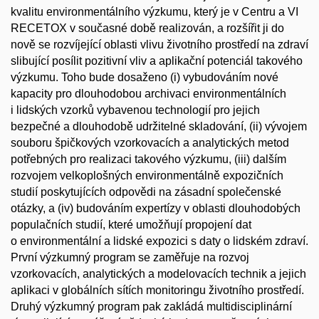
kvalitu environmentálního výzkumu, který je v Centru a VI
RECETOX v současné době realizován, a rozšířit ji do
nově se rozvíjející oblasti vlivu životního prostředí na zdraví
slibující posílit pozitivní vliv a aplikační potenciál takového
výzkumu. Toho bude dosaženo (i) vybudováním nové
kapacity pro dlouhodobou archivaci environmentálních
i lidských vzorků vybavenou technologií pro jejich
bezpečné a dlouhodobě udržitelné skladování, (ii) vývojem
souboru špičkových vzorkovacích a analytických metod
potřebných pro realizaci takového výzkumu, (iii) dalším
rozvojem velkoplošných environmentálně expozičních
studií poskytujících odpovědi na zásadní společenské
otázky, a (iv) budováním expertízy v oblasti dlouhodobých
populačních studií, které umožňují propojení dat
o environmentální a lidské expozici s daty o lidském zdraví.
První výzkumný program se zaměřuje na rozvoj
vzorkovacích, analytických a modelovacích technik a jejich
aplikaci v globálních sítích monitoringu životního prostředí.
Druhý výzkumný program pak zakládá multidisciplinární