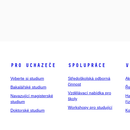
Pro uchazeče
Spolupráce
V
Vyberte si studium
Středoškolská odborná
Ak
činnost
Bakalářské studium
Ře
Vzdělávací nabídka pro
Navazující magisterské
Ha
školy
studium
ří
Workshopy pro studující
Doktorské studium
Ko