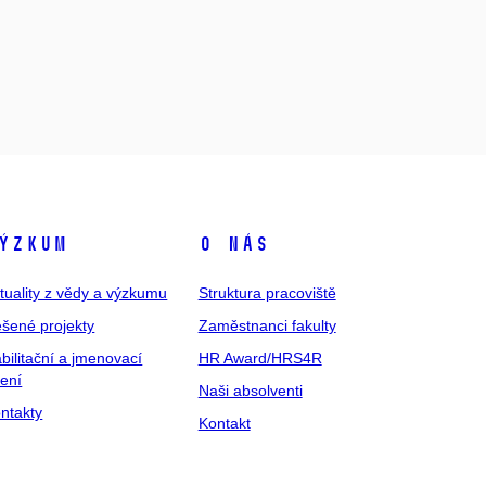
ýzkum
O nás
tuality z vědy a výzkumu
Struktura pracoviště
šené projekty
Zaměstnanci fakulty
bilitační a jmenovací
HR Award/HRS4R
zení
Naši absolventi
ntakty
Kontakt