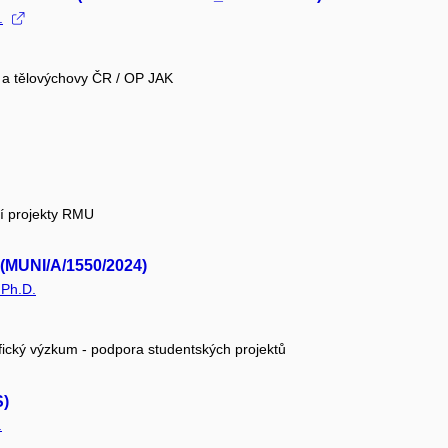
.
e a tělovýchovy ČR / OP JAK
ní projekty RMU
 (MUNI/A/1550/2024)
 Ph.D.
fický výzkum - podpora studentských projektů
S)
.