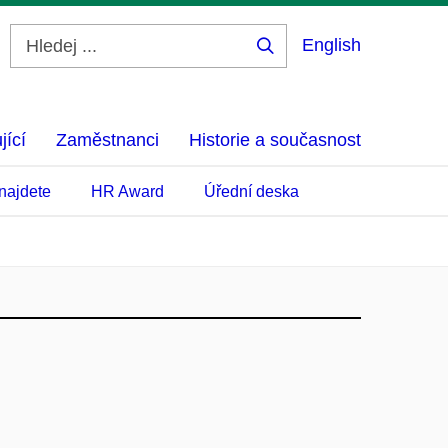
English
Hledej
...
jící
Zaměstnanci
Historie a současnost
najdete
HR Award
Úřední deska