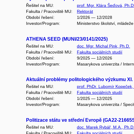
Řešitel na MU:
prof. Mgr. Klára Šeďová, Ph.D
Fakulta / Pracoviště MU:
Rektorát
Období řešení:
1/2026 — 12/2028
Investor/Program:
Ministerstvo školství, mládež
ATHENA SEED (MUNI/23/0141/2025)
Řešitel na MU:
doc. Mgr. Michal Pink, Ph.D.
Fakulta / Pracoviště MU:
Fakulta sociálních studií
Období řešení:
9/2025 — 12/2026
Investor/Program:
Masarykova univerzita / Inter
Aktuální problémy politologického výzkumu XI.
Řešitel na MU:
prof. PhDr. Lubomír Kopeček,
Fakulta / Pracoviště MU:
Fakulta sociálních studií
Období řešení:
1/2025 — 12/2025
Investor/Program:
Masarykova univerzita / Speci
Politizace státu ve střední Evropě (GA22-21665
Řešitel na MU:
doc. Marek Rybář, M.A., Ph.D
Fakulta / Pracoviště MU:
Fakulta sociálních studií