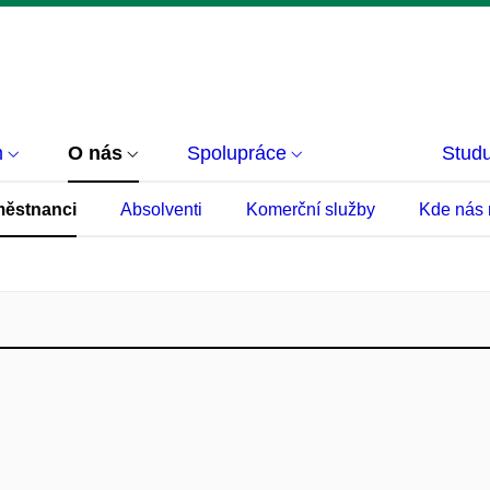
m
O nás
Spolupráce
Studu
ěstnanci
Absolventi
Komerční služby
Kde nás 