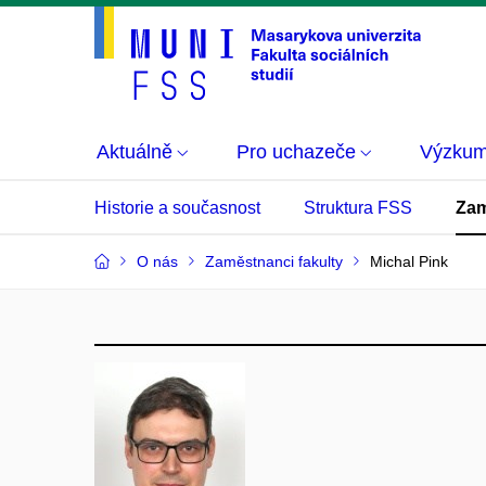
Aktuálně
Pro uchazeče
Výzku
Historie a současnost
Struktura FSS
Zam
O nás
Zaměstnanci fakulty
Michal Pink