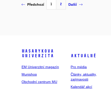
1
2
Předchozí
Další
Masarykova
univerzita
Aktuálně
EM Univerzitní magazín
Pro média
Munishop
Články, aktuality,
zajímavosti
Obchodní centrum MU
Kalendář akcí