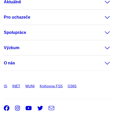
Aktuálně
Pro uchazeče
Spolupráce
Výzkum
O nás
IS
INET
MUNI
Knihovna FSS
O365
Facebook
Instagram
Youtube
Twitter
e-
Email
mail