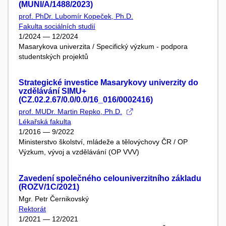
(MUNI/A/1488/2023)
prof. PhDr. Lubomír Kopeček, Ph.D.
Fakulta sociálních studií
1/2024 — 12/2024
Masarykova univerzita / Specifický výzkum - podpora
studentských projektů
Strategické investice Masarykovy univerzity do
vzdělávání SIMU+
(CZ.02.2.67/0.0/0.0/16_016/0002416)
prof. MUDr. Martin Repko, Ph.D.
Lékařská fakulta
1/2016 — 9/2022
Ministerstvo školství, mládeže a tělovýchovy ČR / OP
Výzkum, vývoj a vzdělávání (OP VVV)
Zavedení společného celouniverzitního základu
(ROZV/1C/2021)
Mgr. Petr Černikovský
Rektorát
1/2021 — 12/2021