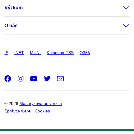
Výzkum
O nás
IS
INET
MUNI
Knihovna FSS
O365
Facebook
Instagram
Youtube
Twitter
e-
Email
mail
© 2026
Masarykova univerzita
Správce webu
Cookies