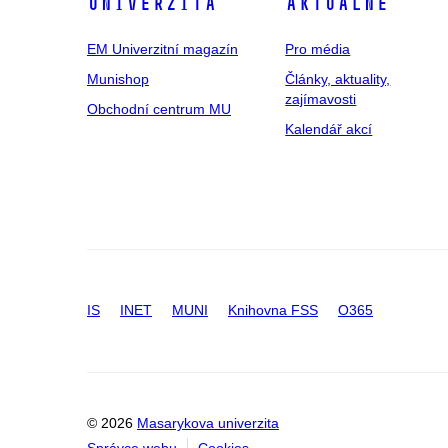
univerzita
Aktuálně
EM Univerzitní magazín
Pro média
Munishop
Články, aktuality,
zajímavosti
Obchodní centrum MU
Kalendář akcí
IS
INET
MUNI
Knihovna FSS
O365
© 2026
Masarykova univerzita