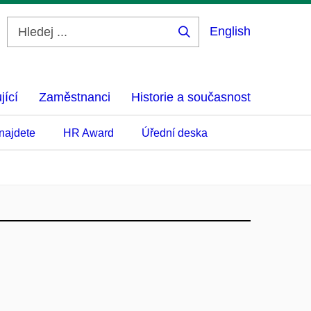
English
Hledej
...
jící
Zaměstnanci
Historie a současnost
najdete
HR Award
Úřední deska