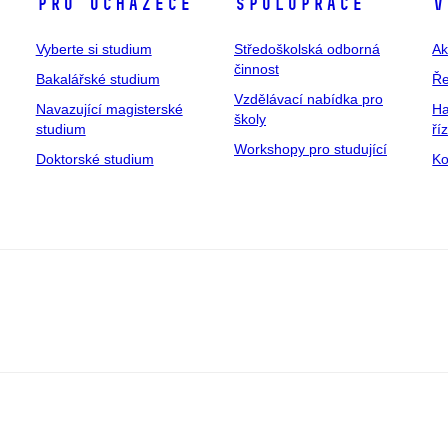
Pro uchazeče
Spolupráce
V
Vyberte si studium
Středoškolská odborná
Ak
činnost
Bakalářské studium
Ře
Vzdělávací nabídka pro
Navazující magisterské
Ha
školy
studium
ří
Workshopy pro studující
Doktorské studium
Ko