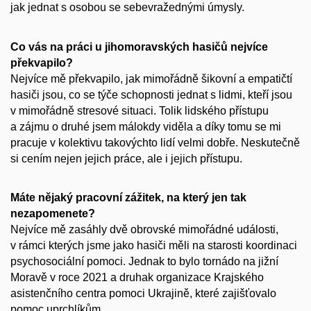
jak jednat s osobou se sebevražednými úmysly.
Co vás na práci u jihomoravských hasičů nejvíce
překvapilo?
Nejvíce mě překvapilo, jak mimořádně šikovní a empatičtí
hasiči jsou, co se týče schopnosti jednat s lidmi, kteří jsou
v mimořádně stresové situaci. Tolik lidského přístupu
a zájmu o druhé jsem málokdy viděla a díky tomu se mi
pracuje v kolektivu takovýchto lidí velmi dobře. Neskutečně
si cením nejen jejich práce, ale i jejich přístupu.
Máte nějaký pracovní zážitek, na který jen tak
nezapomenete?
Nejvíce mě zasáhly dvě obrovské mimořádné události,
v rámci kterých jsme jako hasiči měli na starosti koordinaci
psychosociální pomoci. Jednak to bylo tornádo na jižní
Moravě v roce 2021 a druhak organizace Krajského
asistenčního centra pomoci Ukrajině, které zajišťovalo
pomoc uprchlíkům.