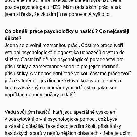
dovolené narazila na inzerát, ve kterém byla nabízená
pozice psychologa u HZS. Mám ráda akční práci a tak
jsem si řekla, že zkusím jít na pohovor. A vyšlo to.
Co obnáší práce psycholožky u hasičů? Co nejčastěji
děláte?
Jedná se o velmi rozmanitou práci. Část mé práce tvoří
vstupní psychologická diagnostika uchazečů o vstup do
služby. Částečně dělám psychologické poradenství pro
příslušníky a zaměstnance sboru a pro jejich rodinné
příslušníky. A v neposlední řadě velkou část mé práce tvoří
práce v terénu – jezdím poskytovat krizovou intervenci
lidem zasaženým mimořádnými událostmi, jako jsou
například nehody, požáry a další.
Vedu svůj tým hasičů, kteří jsou speciálně vyškolení
v poskytování první psychologické pomoci, což bývá
u zásahů důležité. Také často jezdím školit příslušníky
hasičských sborů v nejrůznějších oblastech - třeba je učím,