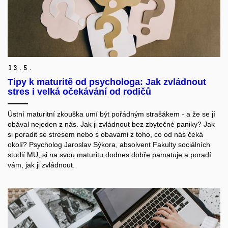
13.
5.
Tipy k maturitě od psychologa: Jak zvládnout
stres i velká očekávání od rodičů
Ústní maturitní zkouška umí být pořádným strašákem - a že se jí
obával nejeden z nás. Jak ji zvládnout bez zbytečné paniky? Jak
si poradit se stresem nebo s obavami z toho, co od nás čeká
okolí? Psycholog Jaroslav Sýkora, absolvent Fakulty sociálních
studií MU, si na svou maturitu dodnes dobře pamatuje a poradí
vám, jak ji zvládnout.