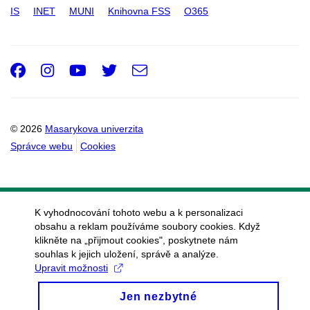
IS
INET
MUNI
Knihovna FSS
O365
Facebook
Instagram
Youtube
Twitter
e-
Email
mail
© 2026
Masarykova univerzita
Správce webu
Cookies
K vyhodnocování tohoto webu a k personalizaci
obsahu a reklam používáme soubory cookies. Když
klikněte na „přijmout cookies", poskytnete nám
souhlas k jejich uložení, správě a analýze.
Upravit možnosti
Jen nezbytné