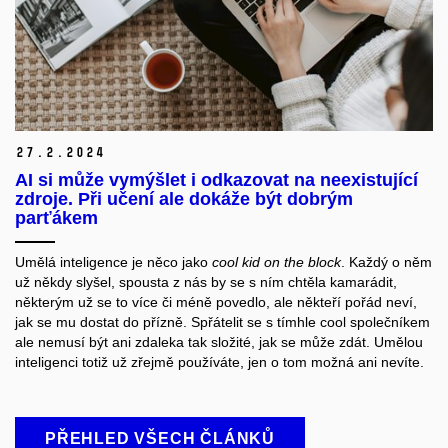
27.
2.
2024
AI si může vymýšlet i odkazovat na neexistující
zdroje. Při učení ale dokáže být dobrým
parťákem
Umělá inteligence je něco jako
cool kid on the block
. Každý o něm
už někdy slyšel, spousta z nás by se s ním chtěla kamarádit,
některým už se to více či méně povedlo, ale někteří pořád neví,
jak se mu dostat do přízně. Spřátelit se s tímhle cool společníkem
ale nemusí být ani zdaleka tak složité, jak se může zdát. Umělou
inteligenci totiž už zřejmě používáte, jen o tom možná ani nevíte.
PŘEHLED VŠECH ČLÁNKŮ