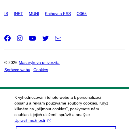
IS
INET
MUNI
Knihovna FSS
O365
Facebook
Instagram
Youtube
Twitter
e-
Email
mail
© 2026
Masarykova univerzita
Správce webu
Cookies
K vyhodnocování tohoto webu a k personalizaci
obsahu a reklam používáme soubory cookies. Když
klikněte na „přijmout cookies", poskytnete nám
souhlas k jejich uložení, správě a analýze.
Upravit možnosti