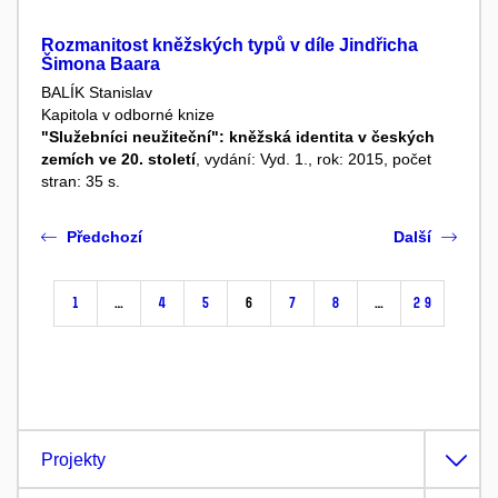
Rozmanitost kněžských typů v díle Jindřicha
Šimona Baara
BALÍK Stanislav
Kapitola v odborné knize
"Služebníci neužiteční": kněžská identita v českých
zemích ve 20. století
, vydání: Vyd. 1., rok: 2015, počet
stran: 35 s.
Předchozí
Další
1
…
4
5
6
7
8
…
29
Projekty