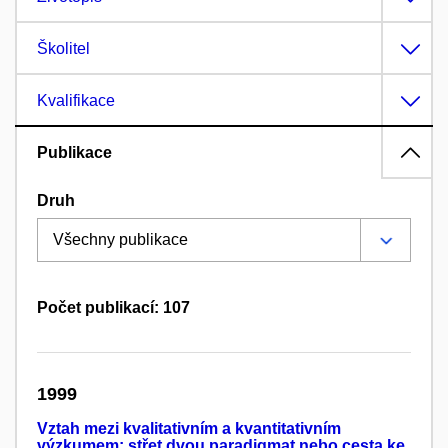
Školitel
Kvalifikace
Publikace
Druh
Počet publikací: 107
1999
Vztah mezi kvalitativním a kvantitativním
výzkumem: střet dvou paradigmat nebo cesta ke