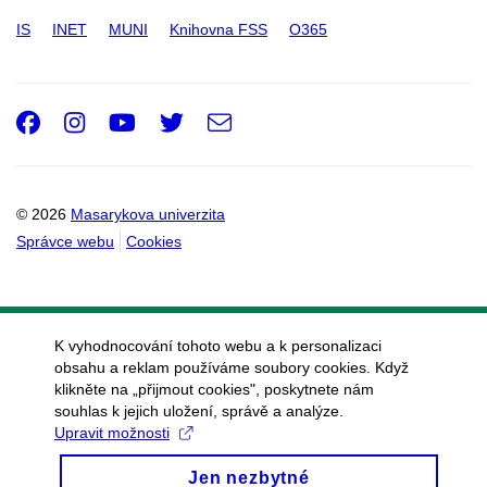
IS
INET
MUNI
Knihovna FSS
O365
Facebook
Instagram
Youtube
Twitter
e-
Email
mail
© 2026
Masarykova univerzita
Správce webu
Cookies
K vyhodnocování tohoto webu a k personalizaci
obsahu a reklam používáme soubory cookies. Když
klikněte na „přijmout cookies", poskytnete nám
souhlas k jejich uložení, správě a analýze.
Upravit možnosti
Jen nezbytné