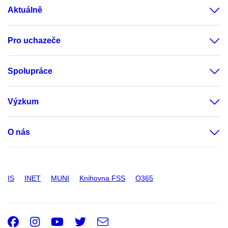
Aktuálně
Pro uchazeče
Spolupráce
Výzkum
O nás
IS
INET
MUNI
Knihovna FSS
O365
Facebook
Instagram
Youtube
Twitter
e-