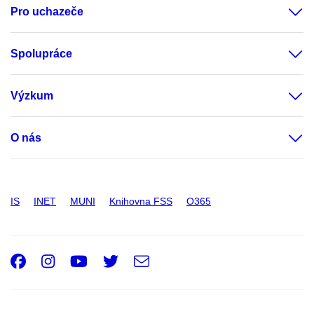
Pro uchazeče
Spolupráce
Výzkum
O nás
IS
INET
MUNI
Knihovna FSS
O365
Facebook
Instagram
Youtube
Twitter
e-
Email
mail