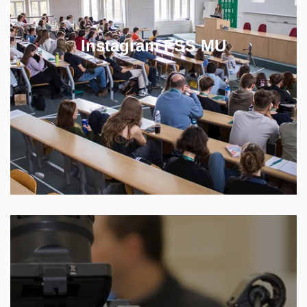
Buďte v námi v kontaktu a sledujte Instagram, kde
se dozvíte všechno podstatné ze života na fakultě.
Instagram FSS MU
SLEDUJTE NÁŠ INSTAGRAM