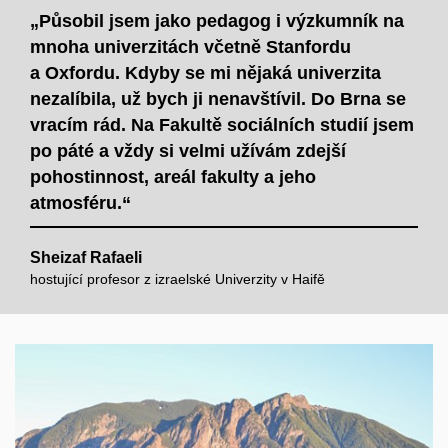
„Působil jsem jako pedagog i výzkumník na
mnoha univerzitách včetně Stanfordu
a Oxfordu. Kdyby se mi nějaká univerzita
nezalíbila, už bych ji nenavštívil. Do Brna se
vracím rád. Na Fakultě sociálních studií jsem
po páté a vždy si velmi užívám zdejší
pohostinnost, areál fakulty a jeho
atmosféru.“
Sheizaf Rafaeli
hostující profesor z izraelské Univerzity v Haifě