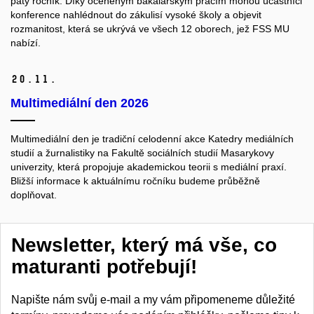
pátý ročník. Díky oceněným bakalářským pracím mohou účastníci
konference nahlédnout do zákulisí vysoké školy a objevit
rozmanitost, která se ukrývá ve všech 12 oborech, jež FSS MU
nabízí.
20.
11.
Multimediální den 2026
Multimediální den je
tradiční celodenní akce
Katedry mediálních
studií a žurnalistiky
na Fakultě sociálních studií Masarykovy
univerzity, která propojuje akademickou teorii s mediální praxí
.
Bližší informace k aktuálnímu ročníku budeme průběžně
doplňovat.
Newsletter, který má vše, co
maturanti potřebují!
Napište nám svůj e-mail a my vám připomeneme důležité