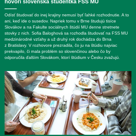
hovorí slovenská študentka FSS MU
Odísť študovať do inej krajiny nemusí byť ľahké rozhodnutie. A to
ani, keď ide o susedov. Napriek tomu v Brne študujú tisíce
Slovákov a na Fakulte sociálnych štúdií MU denne stretnete
stovky z nich. Sofia Baloghová sa rozhodla študovať na FSS MU
medzinárodné vzťahy a už druhý rok dochádza do Brna
z Bratislavy. V rozhovore prezradila, čo ju na štúdiu najviac
prekvapilo, či mala problém so slovenčinou alebo čo by
odporučila ďalším Slovákom, ktorí štúdium v ​​Česku zvažujú.