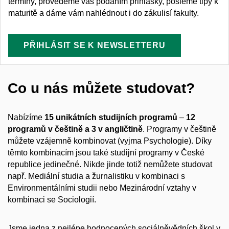
termíny, provedeme vás podáním přihlášky, pošleme tipy k
maturitě a dáme vám nahlédnout i do zákulisí fakulty.
PŘIHLÁSIT SE K NEWSLETTERU
Co u nás můžete studovat?
Nabízíme
15 unikátních studijních programů
–
12
programů v češtině a 3 v angličtině
. Programy v češtině
můžete vzájemně kombinovat (vyjma Psychologie). Díky
těmto kombinacím jsou také studijní programy v České
republice jedinečné. Nikde jinde totiž nemůžete studovat
např. Mediální studia a žurnalistiku v kombinaci s
Environmentálními studii nebo Mezinárodní vztahy v
kombinaci se Sociologií.
Jsme jedna z nejlépe hodnocených sociálněvědních škol v