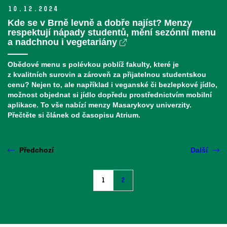
10.
12.
2024
Kde se v Brně levně a dobře najíst? Menzy
respektují nápady studentů, mění sezónní menu
a nadchnou i vegetariány
Obědové menu
s polévkou
poblíž fakulty
, které je
z kvalitních surovin a zároveň za přijatelnou studentskou
cenu
?
Nejen to, ale například i veganské či bezlepkové jídlo
,
možnost objednat si jídlo
dopředu prostřednictvím mobilní
aplikace
. To vše
nabízí
menzy Masarykovy univerzity
.
Přečtěte si článek od časopisu Atrium.
Předchozí
Další
1
2