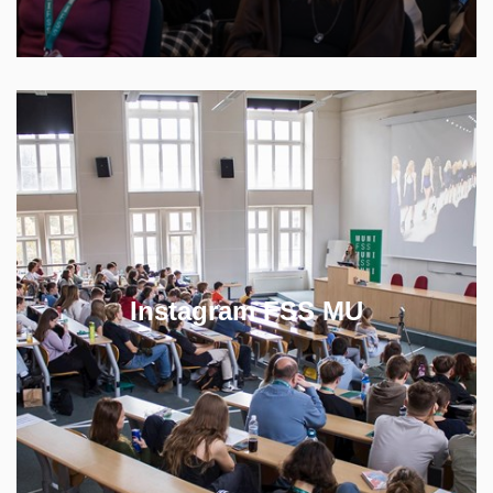
Buďte v námi v kontaktu a sledujte Instagram, kde
se dozvíte všechno podstatné ze života na fakultě.
Instagram FSS MU
SLEDUJTE NÁŠ INSTAGRAM