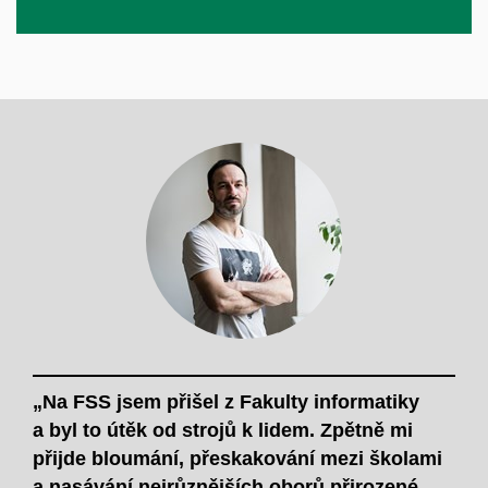
„Na FSS jsem přišel z Fakulty informatiky
a byl to útěk od strojů k lidem. Zpětně mi
přijde bloumání, přeskakování mezi školami
a nasávání nejrůznějších oborů přirozené,