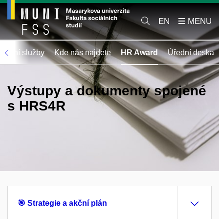
EN
erční služby
Kde nás najdete
HR Award
Úřední deska
Výstupy a dokumenty spojené
s HRS4R
🎯 Strategie a akční plán