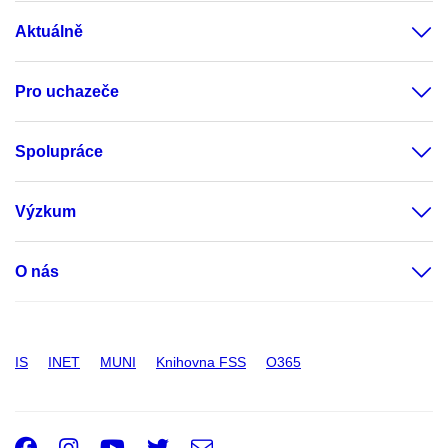
Aktuálně
Pro uchazeče
Spolupráce
Výzkum
O nás
IS
INET
MUNI
Knihovna FSS
O365
Facebook
Instagram
Youtube
Twitter
e-