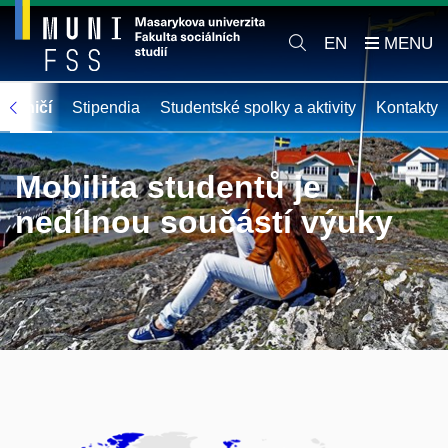
EN
hraničí
Stipendia
Studentské spolky a aktivity
Kontakty
Mobilita studentů je
nedílnou součástí výuky