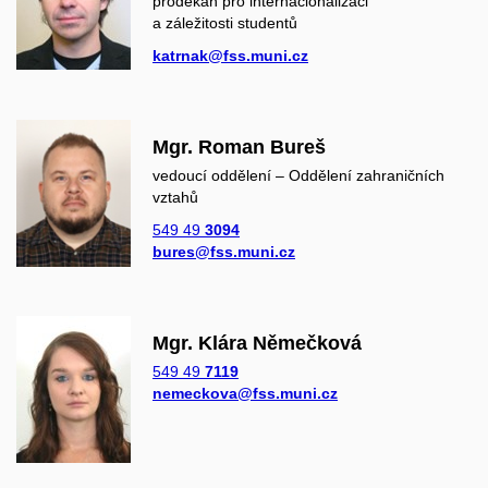
proděkan pro internacionalizaci
a záležitosti studentů
katrnak@fss.muni.cz
Mgr. Roman Bureš
vedoucí oddělení – Oddělení zahraničních
vztahů
549 49
3094
bures@fss.muni.cz
Mgr. Klára Němečková
549 49
7119
nemeckova@fss.muni.cz