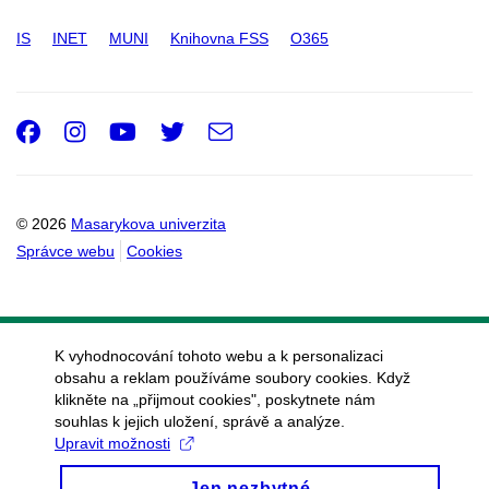
IS
INET
MUNI
Knihovna FSS
O365
Facebook
Instagram
Youtube
Twitter
e-
Email
mail
© 2026
Masarykova univerzita
Správce webu
Cookies
K vyhodnocování tohoto webu a k personalizaci
obsahu a reklam používáme soubory cookies. Když
klikněte na „přijmout cookies", poskytnete nám
souhlas k jejich uložení, správě a analýze.
Upravit možnosti
Jen nezbytné